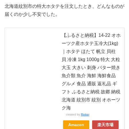
北海道紋別市の特大ホタテを注文したとき、どんなものが
届くのか少し不安でした。
【ふるさと納税】14-22 オホ
ーツク産ホタテ玉冷大(1kg)
｜ホタテ ほたて 帆立 貝柱
貝 冷凍 1kg 1000g 特大 大粒
大玉 大きい 刺身 バター焼き
魚介類 魚介 海鮮 海鮮食品
グルメ 食品 通販 返礼品 ギ
フト ふるさと納税 故郷 納税
北海道 紋別市 紋別 オホーツ
ク海
created by
Rinker
Amazon
楽天市場