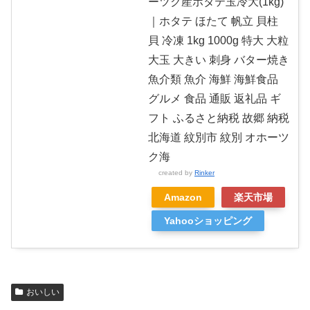
ーツク産ホタテ玉冷大(1kg)
｜ホタテ ほたて 帆立 貝柱
貝 冷凍 1kg 1000g 特大 大粒
大玉 大きい 刺身 バター焼き
魚介類 魚介 海鮮 海鮮食品
グルメ 食品 通販 返礼品 ギ
フト ふるさと納税 故郷 納税
北海道 紋別市 紋別 オホーツ
ク海
created by
Rinker
Amazon
楽天市場
Yahooショッピング
おいしい