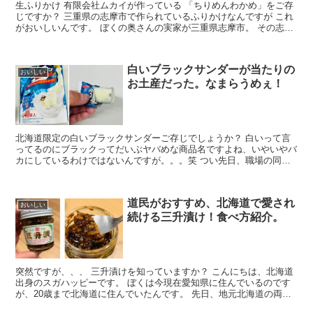
生ふりかけ 有限会社ムカイが作っている 「ちりめんわかめ」をご存
じですか？ 三重県の志摩市で作られているふりかけなんですが これ
がおいしいんです。 ぼくの奥さんの実家が三重県志摩市。 その志摩
市の...
白いブラックサンダーが当たりの
おいしい
お土産だった。なまらうめぇ！
北海道限定の白いブラックサンダーご存じでしょうか？ 白いって言
ってるのにブラックってだいぶヤバめな商品名ですよね、いやいやバ
カにしているわけではないんですが。。。笑 つい先日、職場の同僚
が北海道へ行ったお土産として買ってきてくれ...
道民がおすすめ、北海道で愛され
おいしい
続ける三升漬け！食べ方紹介。
突然ですが、、、 三升漬けを知っていますか？ こんにちは、北海道
出身のスガハッピーです。 ぼくは今現在愛知県に住んでいるのです
が、20歳まで北海道に住んでいたんです。 先日、地元北海道の両親
が愛知県に遊びに来...