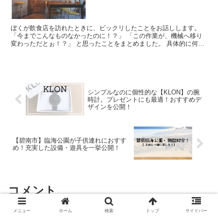
ぼくが飲食店を訪れたときに、ビックリしたことをお話しします。
「今までこんなものなかったのに！？」 「この作業が、機械へ移り
変わっただとぉ！？」 と思ったことをまとめました。 具体的に何が
どう変わった...
シンプルなのに個性的な【KLON】の腕
時計。プレゼントにも最適！おすすめデ
ザインを公開！
【碧南市】臨海公園が子供連れにおすす
め！充実した設備・遊具を一挙公開！
コメント
メニュー
ホーム
検索
トップ
サイドバー