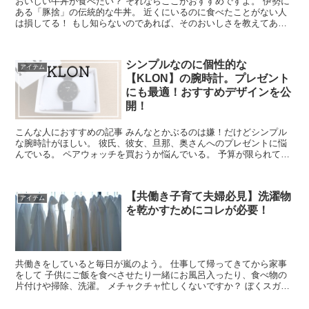
おいしい牛丼が食べたい？ それならここがおすすめですよ。 伊勢に
ある「豚捨」の伝統的な牛丼。 近くにいるのに食べたことがない人
は損してる！ もし知らないのであれば、そのおいしさを教えてあげ
よう。←偉そう。笑 こ...
シンプルなのに個性的な
アイテム
【KLON】の腕時計。プレゼント
にも最適！おすすめデザインを公
開！
こんな人におすすめの記事 みんなとかぶるのは嫌！だけどシンプル
な腕時計がほしい。 彼氏、彼女、旦那、奥さんへのプレゼントに悩
んでいる。 ペアウォッチを買おうか悩んでいる。 予算が限られてい
る。 ...
【共働き子育て夫婦必見】洗濯物
アイテム
を乾かすためにコレが必要！
共働きをしていると毎日が嵐のよう。 仕事して帰ってきてから家事
をして 子供にご飯を食べさせたり一緒にお風呂入ったり、食べ物の
片付けや掃除、洗濯。 メチャクチャ忙しくないですか？ ぼくスガハ
ッピーにも2人の子供がいて、...