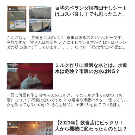
百均のベランダ用布団干しシート
暮らし
はコスパ良し！でも思ったこと。
こんにちは！ 共働き二児のパパ、家事頑張る男スガハッピーです。
突然ですが、皆さんは布団を どこに干していますか？ ぼくはベラン
ダの壁に掛けて干しています。 、、、だけど 「壁の汚れが布団に付
くの...
ミルク作りに最適な水とは。水道
子育て
水は危険？市販のお水はNG？
一日に何度も作る 赤ちゃんのミルク。 そのミルク作りのお水（お
湯）について 不安はないですか？ 水道水や市販の水を、 使ってミル
クを作っても良いのか？ そんな疑問に 子供2人を育てているぼく...
【2023年】飲食店にビックリ！
暮らし
人から機械に変わったものとは？