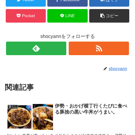
Pocket
LINE
コピー
shocyannをフォローする
shocyann
関連記事
伊勢・おかげ横丁行くたびに食べ
暮らし
る豚捨の黒い牛丼がうまい。