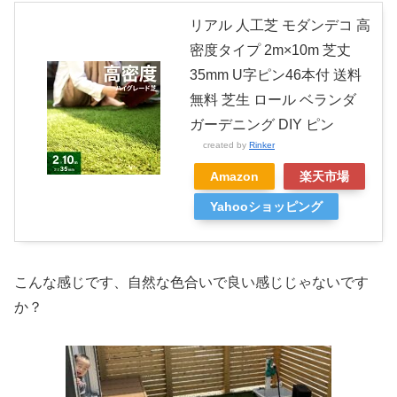
リアル 人工芝 モダンデコ 高
密度タイプ 2m×10m 芝丈
35mm U字ピン46本付 送料
無料 芝生 ロール ベランダ
ガーデニング DIY ピン
created by
Rinker
Amazon
楽天市場
Yahooショッピング
こんな感じです、自然な色合いで良い感じじゃないです
か？