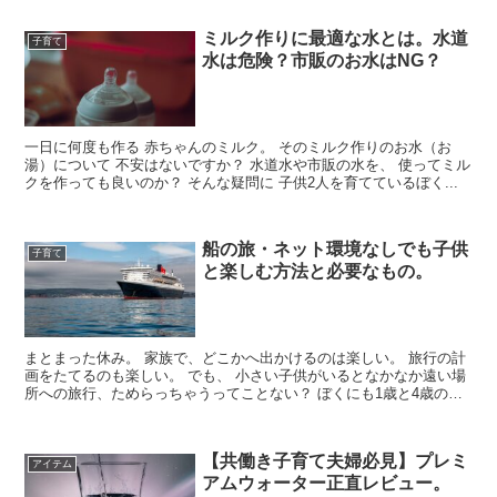
ミルク作りに最適な水とは。水道
子育て
水は危険？市販のお水はNG？
一日に何度も作る 赤ちゃんのミルク。 そのミルク作りのお水（お
湯）について 不安はないですか？ 水道水や市販の水を、 使ってミル
クを作っても良いのか？ そんな疑問に 子供2人を育てているぼく...
船の旅・ネット環境なしでも子供
子育て
と楽しむ方法と必要なもの。
まとまった休み。 家族で、どこかへ出かけるのは楽しい。 旅行の計
画をたてるのも楽しい。 でも、 小さい子供がいるとなかなか遠い場
所への旅行、ためらっちゃうってことない？ ぼくにも1歳と4歳の子
供...
【共働き子育て夫婦必見】プレミ
アイテム
アムウォーター正直レビュー。