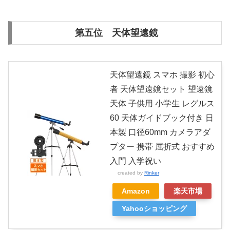
第五位 天体望遠鏡
天体望遠鏡 スマホ 撮影 初心
者 天体望遠鏡セット 望遠鏡
天体 子供用 小学生 レグルス
60 天体ガイドブック付き 日
本製 口径60mm カメラアダ
プター 携帯 屈折式 おすすめ
入門 入学祝い
created by
Rinker
Amazon
楽天市場
Yahooショッピング