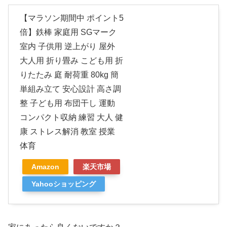
【マラソン期間中 ポイント5
倍】鉄棒 家庭用 SGマーク
室内 子供用 逆上がり 屋外
大人用 折り畳み こども用 折
りたたみ 庭 耐荷重 80kg 簡
単組み立て 安心設計 高さ調
整 子ども用 布団干し 運動
コンパクト収納 練習 大人 健
康 ストレス解消 教室 授業
体育
Amazon
楽天市場
Yahooショッピング