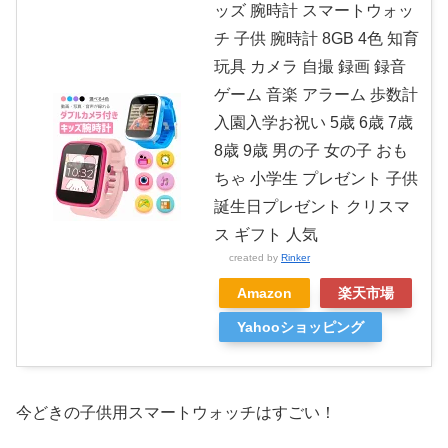
ッズ 腕時計 スマートウォッ
チ 子供 腕時計 8GB 4色 知育
玩具 カメラ 自撮 録画 録音
ゲーム 音楽 アラーム 歩数計
入園入学お祝い 5歳 6歳 7歳
8歳 9歳 男の子 女の子 おも
ちゃ 小学生 プレゼント 子供
誕生日プレゼント クリスマ
ス ギフト 人気
created by
Rinker
Amazon
楽天市場
Yahooショッピング
今どきの子供用スマートウォッチはすごい！