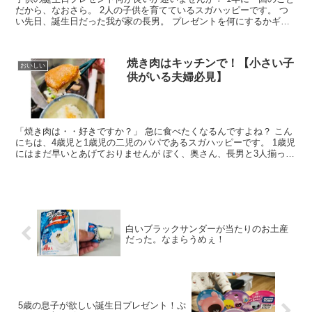
だから、なおさら。 2人の子供を育てているスガハッピーです。 つ
い先日、誕生日だった我が家の長男。 プレゼントを何にするかギリ
ギリまで決まらず ...
焼き肉はキッチンで！【小さい子
おいしい
供がいる夫婦必見】
「焼き肉は・・好きですか？」 急に食べたくなるんですよね？ こん
にちは、4歳児と1歳児の二児のパパであるスガハッピーです。 1歳児
にはまだ早いとあげておりませんが ぼく、奥さん、長男と3人揃って
大の焼...
白いブラックサンダーが当たりのお土産
だった。なまらうめぇ！
5歳の息子が欲しい誕生日プレゼント！ぷ