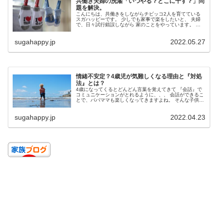
共働き夫婦の洗濯「いつやる？どこに干す？」問
題を解決。
こんにちは、共働きをしながらチビッコ2人を育てている
スガハッピーです。 少しでも家事で楽をしたいと、 夫婦
で、日々試行錯誤しながら 家のことをやっています。 そ
んな僕らですが、 【洗濯】について...
sugahappy.jp
2022.05.27
情緒不安定？4歳児が気難しくなる理由と『対処
法』とは？
4歳になってくるとどんどん言葉を覚えてきて 『会話』で
コミュニケーションがとれるように、、、 会話ができるこ
とで、パパママも楽しくなってきますよね。 そんな子供の
成長がうれしい反面、 『難しい...
sugahappy.jp
2022.04.23