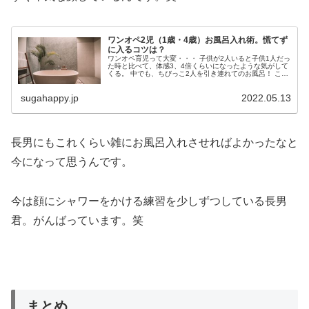
ワンオペ2児（1歳・4歳）お風呂入れ術。慌てず
に入るコツは？
ワンオペ育児って大変・・・ 子供が2人いると子供1人だっ
た時と比べて、体感3、4倍くらいになったような気がして
くる。 中でも、ちびっこ2人を引き連れてのお風呂！ これ
育児の中でも最難関じゃない？1人でやらな...
sugahappy.jp
2022.05.13
長男にもこれくらい雑にお風呂入れさせればよかったなと
今になって思うんです。
今は顔にシャワーをかける練習を少しずつしている長男
君。がんばっています。笑
まとめ