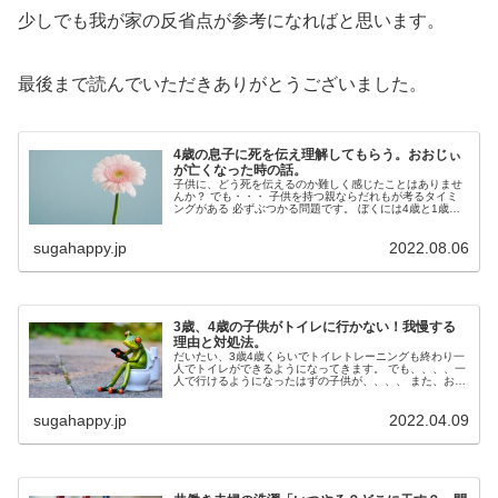
少しでも我が家の反省点が参考になればと思います。
最後まで読んでいただきありがとうございました。
4歳の息子に死を伝え理解してもらう。おおじぃ
が亡くなった時の話。
子供に、どう死を伝えるのか難しく感じたことはありませ
んか？ でも・・・ 子供を持つ親ならだれもが考るタイミ
ングがある 必ずぶつかる問題です。 ぼくには4歳と1歳の
息子がいるのですが つい先日、ぼ...
sugahappy.jp
2022.08.06
3歳、4歳の子供がトイレに行かない！我慢する
理由と対処法。
だいたい、3歳4歳くらいでトイレトレーニングも終わり一
人でトイレができるようになってきます。 でも、、、、一
人で行けるようになったはずの子供が、、、、 また、お漏
らしし始めてしまうなんてことありませんか？ ...
sugahappy.jp
2022.04.09