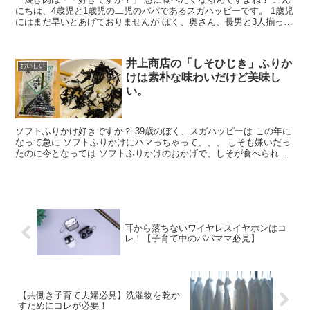
にちは、4歳児と1歳児の二児のパパであるスガハッピーです。 1歳児
にはまだ早いとあげておりませんが ぼく、奥さん、長男と3人揃って
大の焼...
井上商店の「しそひじき」ふりか
おいしい
けは素朴な味わいだけど美味し
い。
ソフトふりかけ好きですか？ 39歳のぼく、スガハッピーは この年に
なって急に ソフトふりかけにハマっちゃって、、、 しそも嫌いだっ
たのに今となっては ソフトふりかけのおかげで、しそが食べられる
ようになっ...
耳から落ちないワイヤレスイヤホンはコ
レ！【子育て中のパパママ必見】
【共働き子育て夫婦必見】洗濯物を乾か
すためにコレが必要！