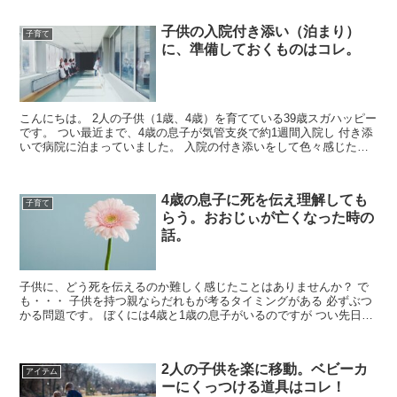
子供の入院付き添い（泊まり）
子育て
に、準備しておくものはコレ。
こんにちは。 2人の子供（1歳、4歳）を育てている39歳スガハッピー
です。 つい最近まで、4歳の息子が気管支炎で約1週間入院し 付き添
いで病院に泊まっていました。 入院の付き添いをして色々感じたこ
とがあります。 ...
4歳の息子に死を伝え理解しても
子育て
らう。おおじぃが亡くなった時の
話。
子供に、どう死を伝えるのか難しく感じたことはありませんか？ で
も・・・ 子供を持つ親ならだれもが考るタイミングがある 必ずぶつ
かる問題です。 ぼくには4歳と1歳の息子がいるのですが つい先日、
ぼ...
2人の子供を楽に移動。ベビーカ
アイテム
ーにくっつける道具はコレ！